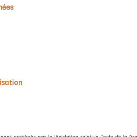
nées
isation